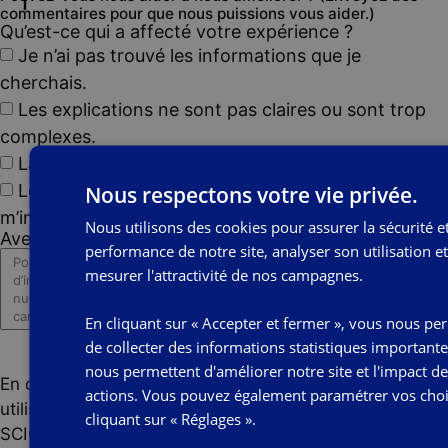
commentaires pour que nous puissions vous aider.)
Qu’est-ce qui a affecté votre expérience ?
Je n’ai pas trouvé les informations que je
cherchais.
Les explications ne sont pas claires ou sont trop
complexes.
La navigation sur le site est difficile ou confuse.
Nous respectons votre vie privée.
Le sujet ne répond pas à mes attentes ou ne
m’intéresse pas.
Nous utilisons des cookies pour assurer la sécurité et
Avez-vous d’autres commentaires ? (Facultatif)
performance de notre site, analyser son utilisation et
mesurer l'attractivité de nos campagnes.
En cliquant sur « Accepter et fermer », vous nous pe
de collecter des informations statistiques importante
Envoyer les commentaires
nous permettent d'améliorer notre site et l'impact d
En cliquant sur Envoyer, vos commentaires seront
actions. Vous pouvez également paramétrer vos cho
utilisés pour améliorer les produits et services de la
cliquant sur « Réglages ».
SCIC Les 3 Colonnes.
Déclaration de confidentialité.