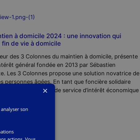
ien à domicile 2024 : une innovation qui
fin de vie à domicile
eur des 3 Colonnes du maintien à domicile, présente
ntérêt général fondée en 2013 par Sébastien
ze. Les 3 Colonnes propose une solution novatrice de
es personnes âgées. En tant que foncière solidaire
×
père sous un mandat de service d’intérêt économique
stère de la santé.
, analyser son
mations
nos actions. Vous