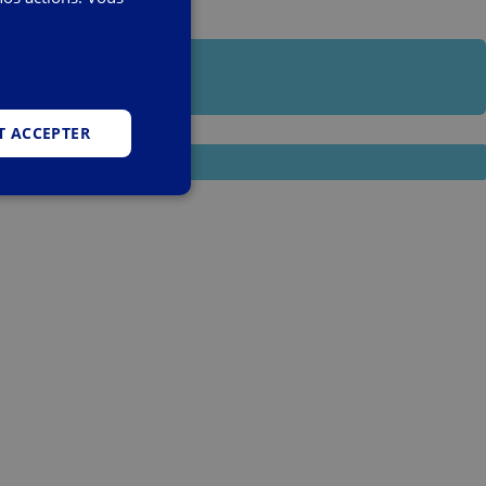
iatement
T ACCEPTER