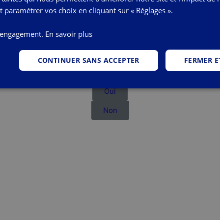
paramétrer vos choix en cliquant sur « Réglages ».
avez 78 ans ou plus ? On vous rappelle imméd
e engagement.
En savoir plus
CONTINUER SANS ACCEPTER
FERMER E
Ces informations vous ont-elles été utiles ?
Oui
Non