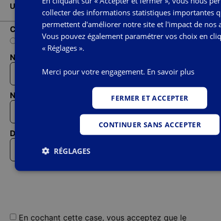
En cliquant sur « Accepter et fermer », vous nous pe
Un conseiller vous renseigne
collecter des informations statistiques importantes 
permettent d'améliorer notre site et l'impact de nos 
Civilité
Vous pouvez également paramétrer vos choix en cliq
Madame
Monsieur
« Réglages ».
Nom
Merci pour votre engagement.
En savoir plus
Numéro de téléphone
FERMER ET ACCEPTER
CONTINUER SANS ACCEPTER
Date de naissance
RÉGLAGES
En cochant cette case, vous acceptez que le